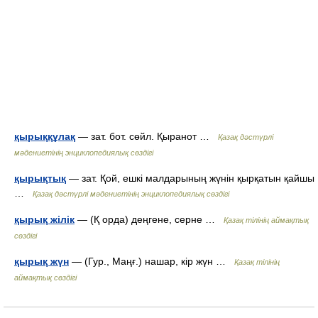
қырыққұлақ
— зат. бот. сөйл. Қыранот …
Қазақ дәстүрлі
мәдениетінің энциклопедиялық сөздігі
қырықтық
— зат. Қой, ешкі малдарының жүнін қырқатын қайшы
…
Қазақ дәстүрлі мәдениетінің энциклопедиялық сөздігі
қырық жілік
— (Қ орда) деңгене, серне …
Қазақ тілінің аймақтық
сөздігі
қырық жүн
— (Гур., Маңғ.) нашар, кір жүн …
Қазақ тілінің
аймақтық сөздігі