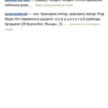
сабының қыны …
Қазақ тілінің аймақтық сөздігі
қырықаяқтай
— сын. Қырықаяқ секілді, қырықаяқ тәрізді. Енді
бірде тіпті зәриманын ұшырып, қ ы р ы қ а я қ т а й шұбалды
бұлдырап (Ж.Қорғасбек, Жынды., 3) …
Қазақ тілінің түсіндірме
сөздігі