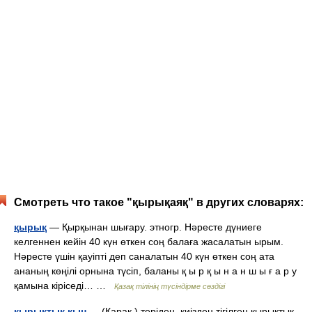
Смотреть что такое "қырықаяқ" в других словарях:
қырық
— Қырқынан шығару. этногр. Нәресте дүниеге
келгеннен кейін 40 күн өткен соң балаға жасалатын ырым.
Нәресте үшін қауіпті деп саналатын 40 күн өткен соң ата
ананың көңілі орнына түсіп, баланы қ ы р қ ы н а н ш ы ғ а р у
қамына кіріседі… …
Қазақ тілінің түсіндірме сөздігі
қырықтық қын
— (Қарақ.) теріден, киізден тігілген қырықтық