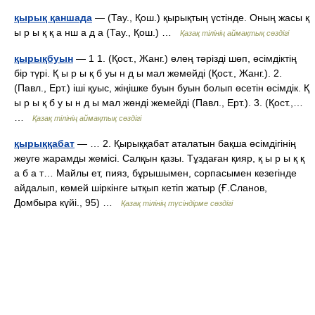
қырық қаншада
— (Тау., Қош.) қырықтың үстінде. Оның жасы қ
ы р ы қ қ а нш а д а (Тау., Қош.) …
Қазақ тілінің аймақтық сөздігі
қырықбуын
— 1 1. (Қост., Жанг.) өлең тәрізді шөп, өсімдіктің
бір түрі. Қ ы р ы қ б уы н д ы мал жемейді (Қост., Жанг.). 2.
(Павл., Ерт.) іші қуыс, жіңішке буын буын болып өсетін өсімдік. Қ
ы р ы қ б у ы н д ы мал жөнді жемейді (Павл., Ерт.). 3. (Қост.,…
…
Қазақ тілінің аймақтық сөздігі
қырыққабат
— … 2. Қырыққабат аталатын бақша өсімдігінің
жеуге жарамды жемісі. Салқын қазы. Тұздаған қияр, қ ы р ы қ қ
а б а т… Майлы ет, пияз, бұрышымен, сорпасымен кезегінде
айдалып, көмей шіркінге ытқып кетіп жатыр (Ғ.Сланов,
Домбыра күйі., 95) …
Қазақ тілінің түсіндірме сөздігі