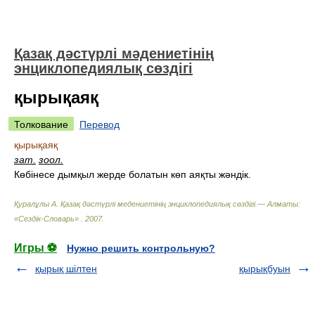
Қазақ дәстүрлі мәдениетінің
энциклопедиялық сөздігі
қырықаяқ
Толкование
Перевод
қырықаяқ
зат.
зоол.
Көбінесе дымқыл жерде болатын көп аяқты жәндік.
Қуралұлы А. Қазақ дәстүрлі медениетінің энциклопедиялық сөздігі.— Алматы:
«Сездік-Словарь»
.
2007
.
Игры ⚽
Нужно решить контрольную?
қырық шілтен
қырықбуын